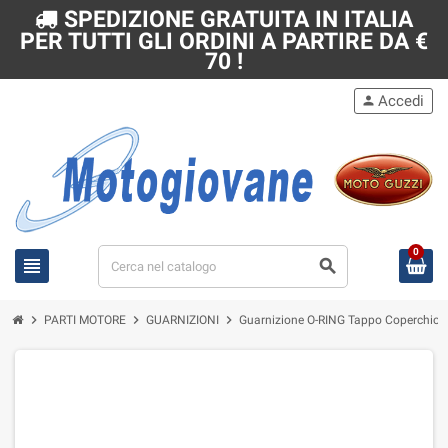
SPEDIZIONE GRATUITA IN ITALIA
PER TUTTI GLI ORDINI A PARTIRE DA €
70 !
Accedi
person
0
view_headline
search
chevron_right
chevron_right
chevron_right
PARTI MOTORE
GUARNIZIONI
Guarnizione O-RING Tappo Coperchio Pu