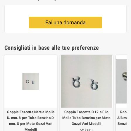
Fai una domanda
Consigliati in base alle tue preferenze
Coppia Fascette Nere a Molla
Coppia Fascette D.12 a Filo
Raccor
D. mm. 8 per Tubo Benzina D.
Molla Tubo Benzina per Moto
Allumini
mm. 8 per Moto Guzzi Vari
Guzzi Vari Modelli
Benzina
Modelli
AM364-1