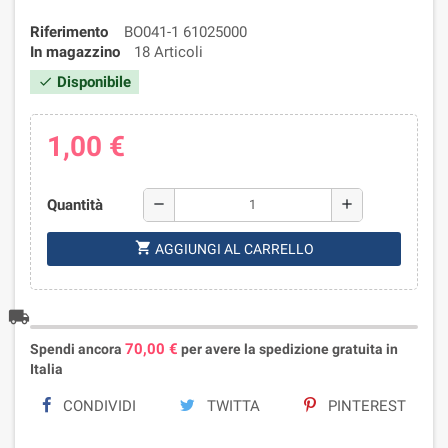
Riferimento
BO041-1 61025000
In magazzino
18 Articoli
Disponibile
check
1,00 €
Quantità
remove
add
shopping_cart
AGGIUNGI AL CARRELLO
local_shipping
70,00 €
Spendi ancora
per avere la spedizione gratuita in
Italia
CONDIVIDI
TWITTA
PINTEREST