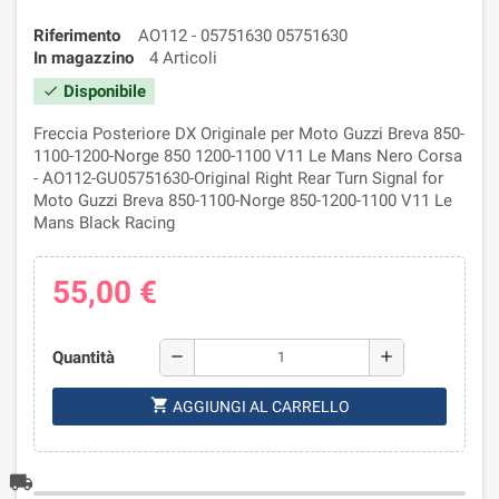
Riferimento
AO112 - 05751630 05751630
In magazzino
4 Articoli
Disponibile
check
Freccia Posteriore DX Originale per Moto Guzzi Breva 850-
1100-1200-Norge 850 1200-1100 V11 Le Mans Nero Corsa
- AO112-GU05751630-Original Right Rear Turn Signal for
Moto Guzzi Breva 850-1100-Norge 850-1200-1100 V11 Le
Mans Black Racing
55,00 €
Quantità
remove
add
shopping_cart
AGGIUNGI AL CARRELLO
local_shipping