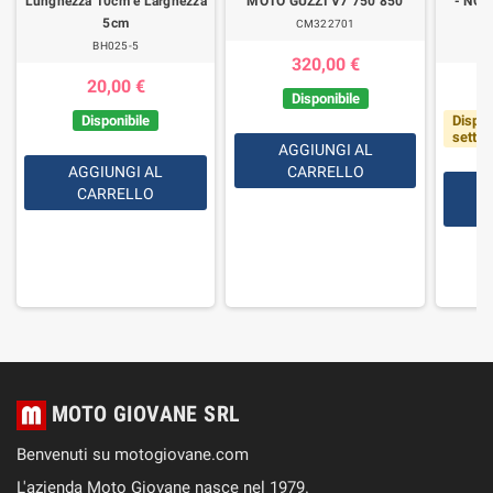
Lunghezza 10cm e Larghezza
MOTO GUZZI V7 750 850
- NON
5cm
CM322701
BH025-5
320,00 €
20,00 €
Disponibile
Disponibile
Dispon
setti
AGGIUNGI AL
AGGIUNGI AL
CARRELLO
CARRELLO
MOTO GIOVANE SRL
Benvenuti su motogiovane.com
L'azienda Moto Giovane nasce nel 1979.