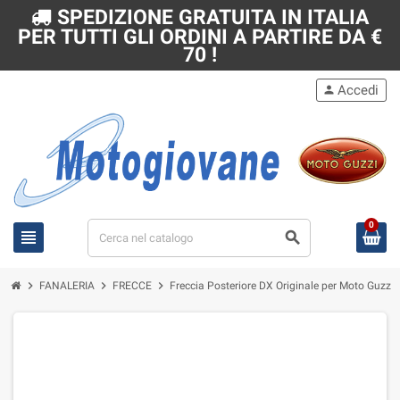
SPEDIZIONE GRATUITA IN ITALIA
PER TUTTI GLI ORDINI A PARTIRE DA €
70 !
Accedi
person
0
view_headline
search
chevron_right
chevron_right
chevron_right
FANALERIA
FRECCE
Freccia Posteriore DX Originale per Moto Guz