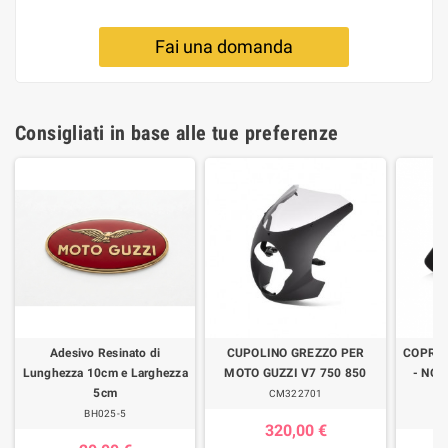
Fai una domanda
Consigliati in base alle tue preferenze
Adesivo Resinato di
CUPOLINO GREZZO PER
COPRI
Lunghezza 10cm e Larghezza
MOTO GUZZI V7 750 850
- NON
5cm
CM322701
BH025-5
320,00 €