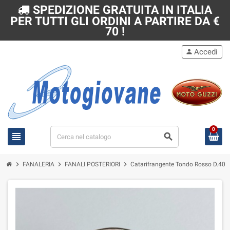
SPEDIZIONE GRATUITA IN ITALIA
PER TUTTI GLI ORDINI A PARTIRE DA €
70 !
Accedi
person
0
view_headline
search
chevron_right
chevron_right
chevron_right
FANALERIA
FANALI POSTERIORI
Catarifrangente Tondo Rosso D.40mm