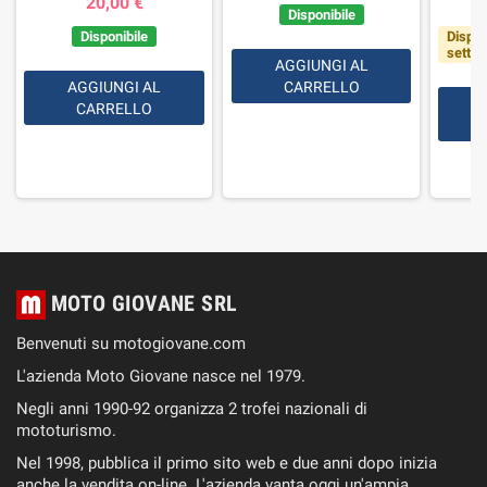
20,00 €
Disponibile
Disponibile
Dispon
setti
AGGIUNGI AL
AGGIUNGI AL
CARRELLO
CARRELLO
MOTO GIOVANE SRL
Benvenuti su motogiovane.com
L'azienda Moto Giovane nasce nel 1979.
Negli anni 1990-92 organizza 2 trofei nazionali di
mototurismo.
Nel 1998, pubblica il primo sito web e due anni dopo inizia
anche la vendita on-line. L'azienda vanta oggi un'ampia