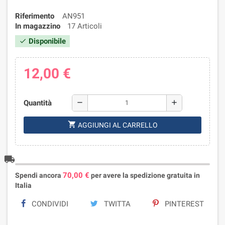
Riferimento
AN951
In magazzino
17 Articoli
Disponibile
check
12,00 €
Quantità
remove
add
shopping_cart
AGGIUNGI AL CARRELLO
local_shipping
70,00 €
Spendi ancora
per avere la spedizione gratuita in
Italia
CONDIVIDI
TWITTA
PINTEREST