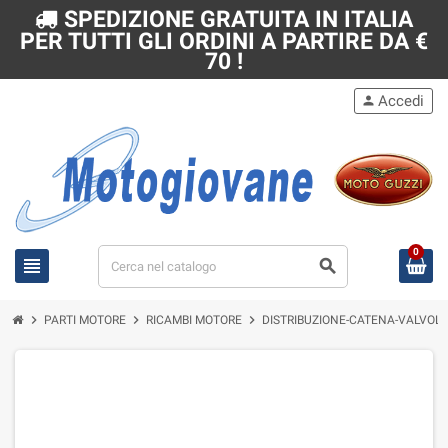
SPEDIZIONE GRATUITA IN ITALIA
PER TUTTI GLI ORDINI A PARTIRE DA €
70 !
Accedi
person
0
view_headline
search
chevron_right
chevron_right
chevron_right
PARTI MOTORE
RICAMBI MOTORE
DISTRIBUZIONE-CATENA-VALVOLE