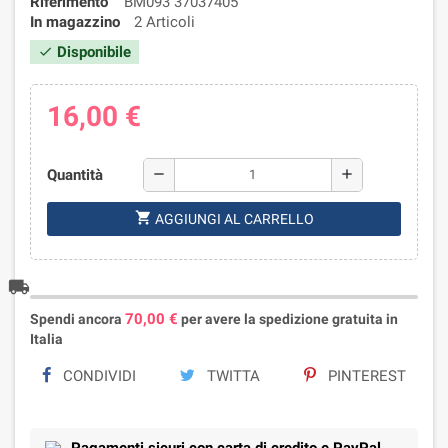
Riferimento
BM093 37037405
In magazzino
2 Articoli
Disponibile
check
16,00 €
Quantità
remove
add
shopping_cart
AGGIUNGI AL CARRELLO
local_shipping
70,00 €
Spendi ancora
per avere la spedizione gratuita in
Italia
CONDIVIDI
TWITTA
PINTEREST
Pagamenti sicuri con carta di credito e PayPal