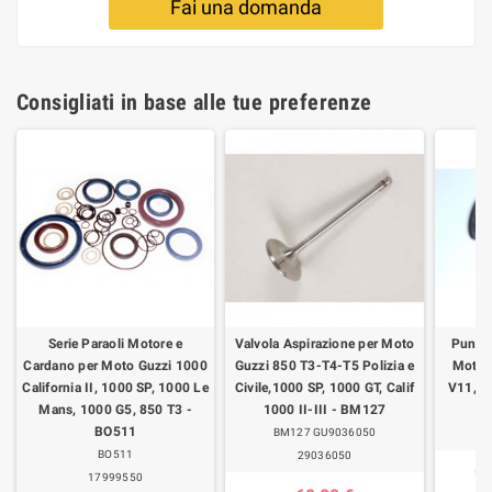
Fai una domanda
Consigliati in base alle tue preferenze
Serie Paraoli Motore e
Valvola Aspirazione per Moto
Punter
Cardano per Moto Guzzi 1000
Guzzi 850 T3-T4-T5 Polizia e
Moto 
California II, 1000 SP, 1000 Le
Civile,1000 SP, 1000 GT, Calif
V11, Ca
Mans, 1000 G5, 850 T3 -
1000 II-III - BM127
BO511
BM127 GU9036050
BO511
29036050
95
17999550