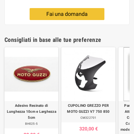
Fai una domanda
Consigliati in base alle tue preferenze
Adesivo Resinato di
CUPOLINO GREZZO PER
Parab
Lunghezza 10cm e Larghezza
MOTO GUZZI V7 750 850
Attac
5cm
Cro
CM322701
Calif
BH025-5
320,00 €
modelli