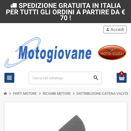
SPEDIZIONE GRATUITA IN ITALIA
PER TUTTI GLI ORDINI A PARTIRE DA €
70 !
Accedi
person
0
view_headline
search
chevron_right
chevron_right
chevron_right
PARTI MOTORE
RICAMBI MOTORE
DISTRIBUZIONE-CATENA-VALVOLE