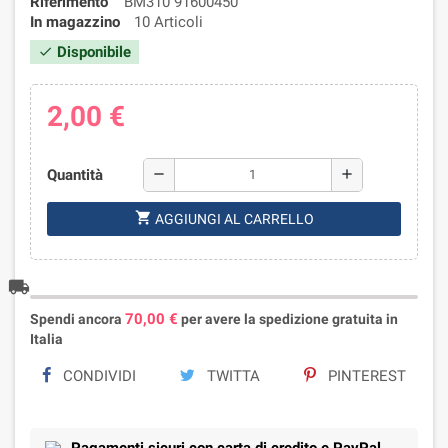
Riferimento
BM310 91600450
In magazzino
10 Articoli
Disponibile
check
2,00 €
Quantità
remove
add
shopping_cart
AGGIUNGI AL CARRELLO
local_shipping
70,00 €
Spendi ancora
per avere la spedizione gratuita in
Italia
CONDIVIDI
TWITTA
PINTEREST
Pagamenti sicuri con carta di credito e PayPal