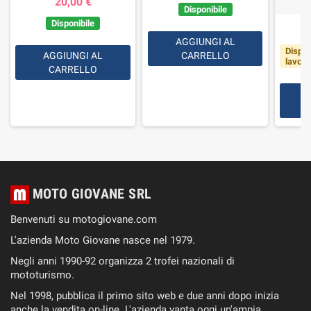
20,00 €
Disponibile
Disponibile
AGGIUNGI AL
Dispon
AGGIUNGI AL
CARRELLO
lavorat
CARRELLO
MOTO GIOVANE SRL
Benvenuti su motogiovane.com
L'azienda Moto Giovane nasce nel 1979.
Negli anni 1990-92 organizza 2 trofei nazionali di
mototurismo.
Nel 1998, pubblica il primo sito web e due anni dopo inizia
anche la vendita on-line. L'azienda vanta oggi un'ampia