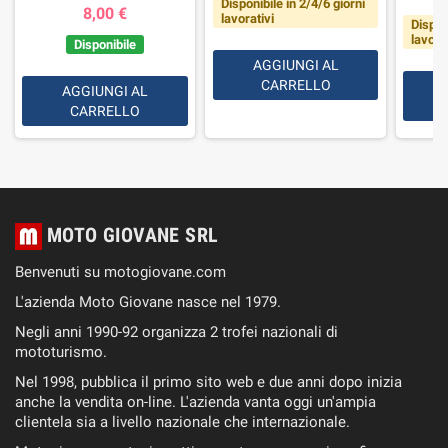
Disponibile in 2/4/6 giorni
8,00 €
lavorativi
Dispon
lavorat
Disponibile
AGGIUNGI AL
CARRELLO
AGGIUNGI AL
CARRELLO
MOTO GIOVANE SRL
Benvenuti su motogiovane.com
L'azienda Moto Giovane nasce nel 1979.
Negli anni 1990-92 organizza 2 trofei nazionali di
mototurismo.
Nel 1998, pubblica il primo sito web e due anni dopo inizia
anche la vendita on-line. L'azienda vanta oggi un'ampia
clientela sia a livello nazionale che internazionale.