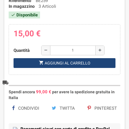
Riferimento
BE259
In magazzino
3 Articoli
Disponibile
check
15,00 €
Quantità
remove
add
shopping_cart
AGGIUNGI AL CARRELLO
local_shipping
99,00 €
Spendi ancora
per avere la spedizione gratuita in
Italia
CONDIVIDI
TWITTA
PINTEREST
Pagamenti sicuri con carta di credito e PayPal