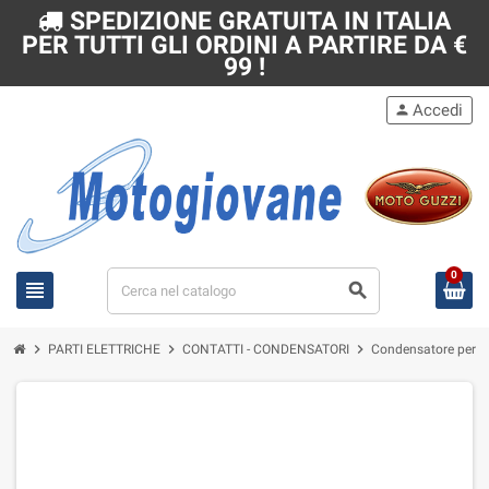
SPEDIZIONE GRATUITA IN ITALIA
PER TUTTI GLI ORDINI A PARTIRE DA €
99 !
Accedi
person
0
view_headline
search
chevron_right
chevron_right
chevron_right
PARTI ELETTRICHE
CONTATTI - CONDENSATORI
Condensatore per Mo