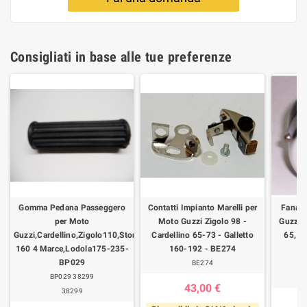
Consigliati in base alle tue preferenze
Gomma Pedana Passeggero
Contatti Impianto Marelli per
Fanale
per Moto
Moto Guzzi Zigolo 98 -
Guzzi -
Guzzi,Cardellino,Zigolo110,Stornello125-
Cardellino 65-73 - Galletto
65, V
160 4 Marce,Lodola175-235-
160-192 - BE274
BP029
BE274
BP029 38299
43,00 €
38299