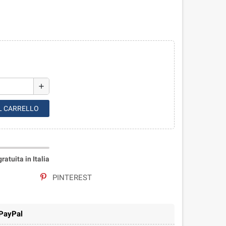
add
L CARRELLO
atuita in Italia
PINTEREST
 PayPal