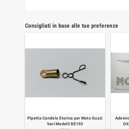
Consigliati in base alle tue preferenze
 - NON
Pipetta Candela Storica per Moto Guzzi
Adesivo
I V7
Vari Modelli BE193
DX