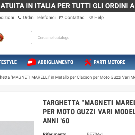
TUITA IN ITALIA PER TUTTI GLI ORDINI A 
dizioni
Ordini Telefonici
Contattaci
Help
help_outline
FESTYLE
ABBIGLIAMENTO
PARTI MOTORE
hetta "MAGNETI MARELLI" in Metallo per Clacson per Moto Guzzi Vari Model
TARGHETTA "MAGNETI MAREL
PER MOTO GUZZI VARI MODELL
ANNI '60
Riferimento
BE704-1