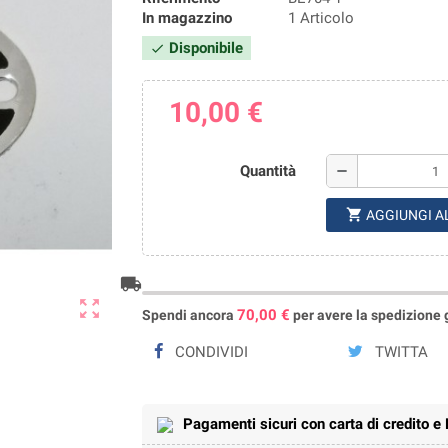
In magazzino
1 Articolo
Disponibile
check
10,00 €
Quantità
remove
shopping_cart
AGGIUNGI A
local_shipping
zoom_out_map
70,00 €
Spendi ancora
per avere la spedizione gr
CONDIVIDI
TWITTA
Pagamenti sicuri con carta di credito e