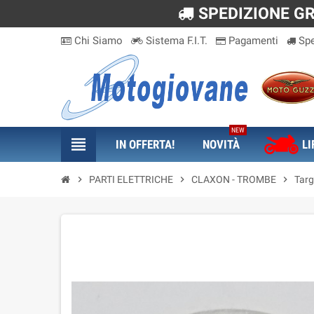
SPEDIZIONE GRA
Chi Siamo
Sistema F.I.T.
Pagamenti
Spe
NEW
view_headline
IN OFFERTA!
NOVITÀ
LI
chevron_right
PARTI ELETTRICHE
chevron_right
CLAXON - TROMBE
chevron_right
Targ