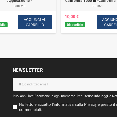
Applicazione -
California 1000 III -California 
BH002-3
BH006-1
10,00 €
AGGIUNGI AL
AGGIUNG
bile
CARRELLO
Disponibile
CARRE
NEWSLETTER
Puoi annullare l'iscrizione in ogni momento. Per ulteriori info leggi le No
Ho letto e accetto l'informativa sulla Privacy e presto 
commerciali.