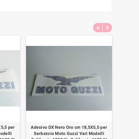
NUOVO
5,5 per
Adesivo DX Nero Oro cm 18,5X5,5 per
Adesivo
odelli
Serbatoio Moto Guzzi Vari Modelli