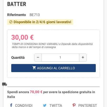
BATTER
Riferimento
BE713
Disponibile in 2/4/6 giorni lavorativi
block
30,00 €
TEMPI DI CONSEGNA SONO VARIABILI e Dipende dalla disponibilità
della merce e del tempo di consegna
Quantità
remove
add
shopping_cart
AGGIUNGI AL CARRELLO
local_shipping
70,00 €
Spendi ancora
per avere la spedizione gratuita in
Italia
CONDIVIDI
TWITTA
PINTEREST