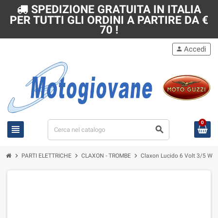
SPEDIZIONE GRATUITA IN ITALIA
PER TUTTI GLI ORDINI A PARTIRE DA €
70 !
Accedi
person
0
view_headline
search
chevron_right
chevron_right
chevron_right
PARTI ELETTRICHE
CLAXON - TROMBE
Claxon Lucido 6 Volt 3/5 W Se