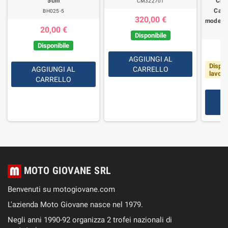
5cm
Cro
CM322701
Calif
BH025-5
320,00 €
modelli
20,00 €
Disponibile
Disponibile
AGGIUNGI AL
Dispon
AGGIUNGI AL
CARRELLO
lavorat
CARRELLO
MOTO GIOVANE SRL
Benvenuti su motogiovane.com
L'azienda Moto Giovane nasce nel 1979.
Negli anni 1990-92 organizza 2 trofei nazionali di