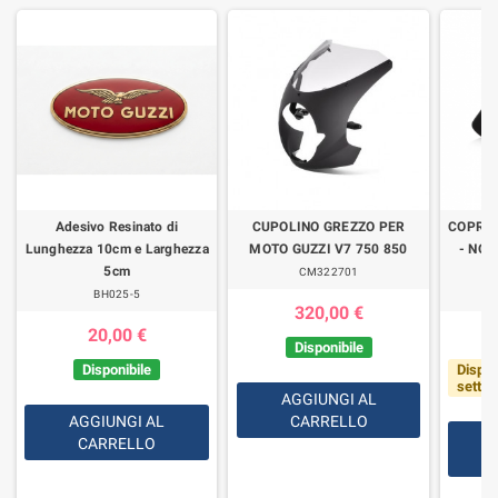
Adesivo Resinato di
CUPOLINO GREZZO PER
COPRI
Lunghezza 10cm e Larghezza
MOTO GUZZI V7 750 850
- NON
5cm
CM322701
BH025-5
320,00 €
20,00 €
Disponibile
Disponibile
Dispon
setti
AGGIUNGI AL
AGGIUNGI AL
CARRELLO
CARRELLO