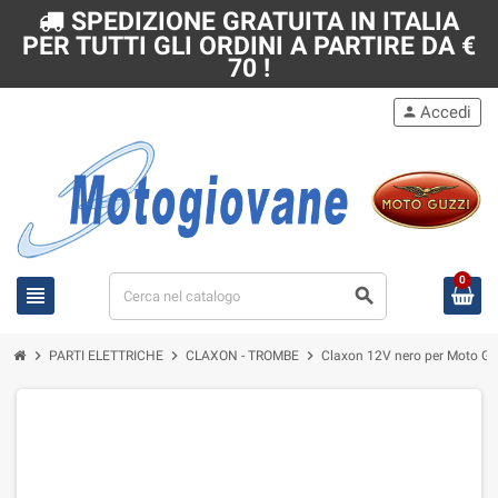
SPEDIZIONE GRATUITA IN ITALIA
PER TUTTI GLI ORDINI A PARTIRE DA €
70 !
Accedi
person
0
view_headline
search
chevron_right
chevron_right
chevron_right
PARTI ELETTRICHE
CLAXON - TROMBE
Claxon 12V nero per Moto Gu