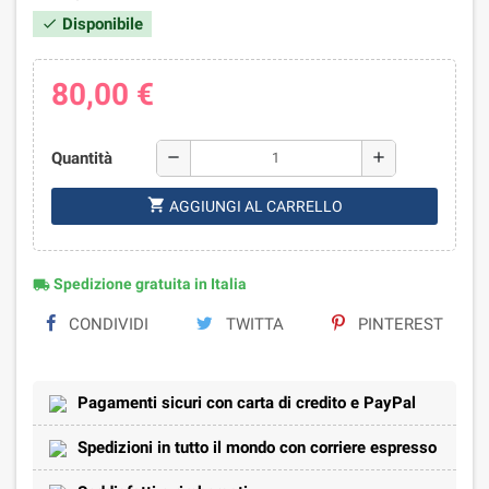
Disponibile
check
80,00 €
Quantità
remove
add
shopping_cart
AGGIUNGI AL CARRELLO
Spedizione gratuita in Italia
local_shipping
CONDIVIDI
TWITTA
PINTEREST
Pagamenti sicuri con carta di credito e PayPal
Spedizioni in tutto il mondo con corriere espresso