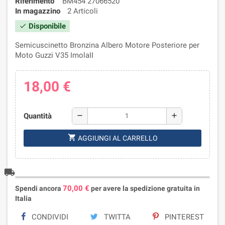
Riferimento
BM454 27066520
In magazzino
2 Articoli
Disponibile
check
Semicuscinetto Bronzina Albero Motore Posteriore per
Moto Guzzi V35 ImolaII
18,00 €
Quantità
remove
add
shopping_cart
AGGIUNGI AL CARRELLO
local_shipping
70,00 €
Spendi ancora
per avere la spedizione gratuita in
Italia
CONDIVIDI
TWITTA
PINTEREST