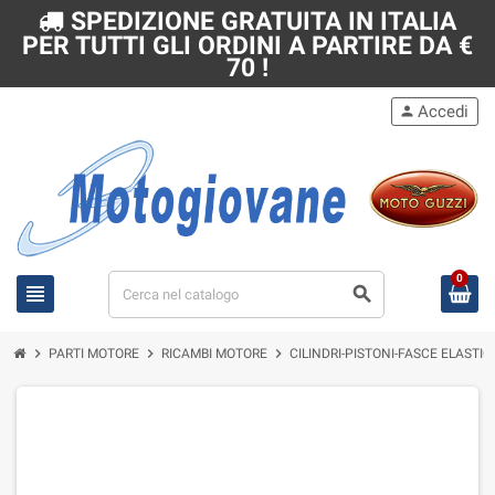
SPEDIZIONE GRATUITA IN ITALIA
PER TUTTI GLI ORDINI A PARTIRE DA €
70 !
Accedi
person
0
view_headline
search
chevron_right
chevron_right
chevron_right
PARTI MOTORE
RICAMBI MOTORE
CILINDRI-PISTONI-FASCE ELASTI