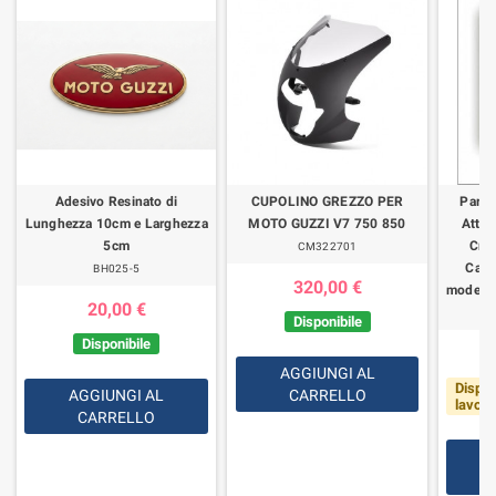
Adesivo Resinato di
CUPOLINO GREZZO PER
Parab
Lunghezza 10cm e Larghezza
MOTO GUZZI V7 750 850
Attac
5cm
Cro
CM322701
Calif
BH025-5
320,00 €
modelli
20,00 €
Disponibile
Disponibile
AGGIUNGI AL
Dispon
AGGIUNGI AL
CARRELLO
lavorat
CARRELLO