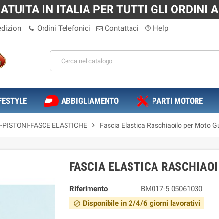
TUITA IN ITALIA PER TUTTI GLI ORDINI A 
dizioni
Ordini Telefonici
Contattaci
Help
help_outline
FESTYLE
ABBIGLIAMENTO
PARTI MOTORE
I-PISTONI-FASCE ELASTICHE
chevron_right
Fascia Elastica Raschiaoilo per Moto G
FASCIA ELASTICA RASCHIAOI
Riferimento
BM017-5 05061030
Disponibile in 2/4/6 giorni lavorativi
block