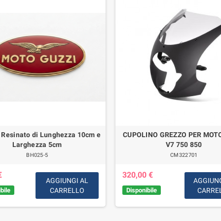
 Resinato di Lunghezza 10cm e
CUPOLINO GREZZO PER MOTO
Larghezza 5cm
V7 750 850
BH025-5
CM322701
€
320,00 €
AGGIUNGI AL
AGGIUNG
bile
CARRELLO
Disponibile
CARRE