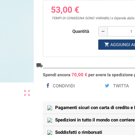
53,00 €
TEMPI DI CONSEGNA SONO VARIABILI e Dipende dalla di
Quantità
remove
shopping_cart
AGGIUNGI A
local_shipping
70,00 €
Spendi ancora
per avere la spedizione gr
CONDIVIDI
TWITTA
zoom_out_map
Pagamenti sicuri con carta di credito e
Spedizioni in tutto il mondo con corrier
Soddisfatti o rimborsati