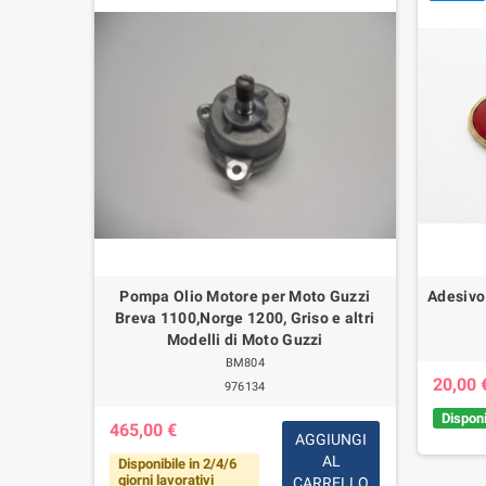
lcone 500
Pompa Olio Motore per Moto Guzzi
Adesivo
Breva 1100,Norge 1200, Griso e altri
Modelli di Moto Guzzi
BM804
20,00 
976134
IUNGI
Disponi
465,00 €
AL
AGGIUNGI
RELLO
AL
Disponibile in 2/4/6
giorni lavorativi
CARRELLO