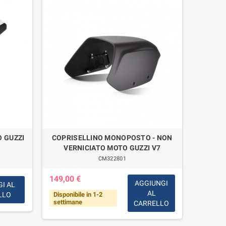
 GUZZI
COPRISELLINO MONOPOSTO - NON
Copp
VERNICIATO MOTO GUZZI V7
Bullone 
CM322801
149,00 €
AGGIUNGI
I AL
AL
LLO
Disponibile in 1-2
7,00 €
settimane
CARRELLO
Disponi