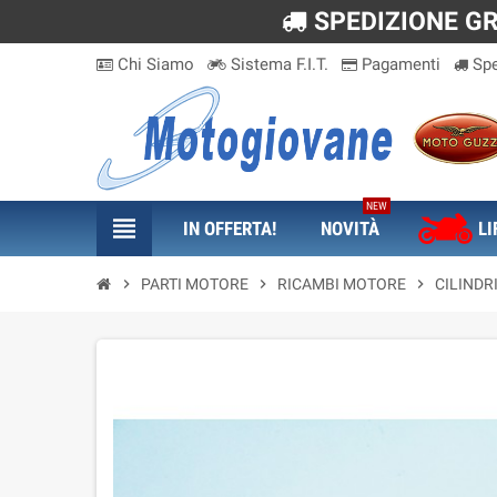
SPEDIZIONE GRA
Chi Siamo
Sistema F.I.T.
Pagamenti
Spe
NEW
view_headline
IN OFFERTA!
NOVITÀ
LI
chevron_right
PARTI MOTORE
chevron_right
RICAMBI MOTORE
chevron_right
CILINDR