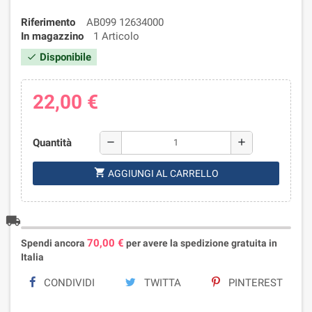
Riferimento
AB099 12634000
In magazzino
1 Articolo
Disponibile
check
22,00 €
Quantità
remove
add
shopping_cart
AGGIUNGI AL CARRELLO
local_shipping
70,00 €
Spendi ancora
per avere la spedizione gratuita in
Italia
CONDIVIDI
TWITTA
PINTEREST