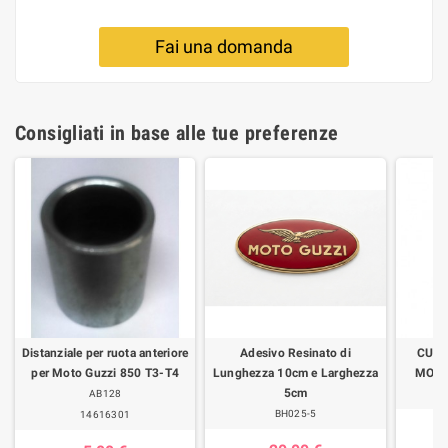
Fai una domanda
Consigliati in base alle tue preferenze
Distanziale per ruota anteriore
Adesivo Resinato di
CUPO
per Moto Guzzi 850 T3-T4
Lunghezza 10cm e Larghezza
MOTO
5cm
AB128
BH025-5
14616301