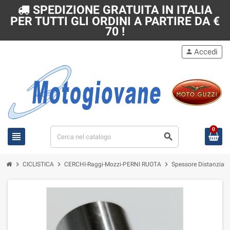
SPEDIZIONE GRATUITA IN ITALIA
PER TUTTI GLI ORDINI A PARTIRE DA €
70 !
Accedi
person
0
view_headline
search
chevron_right
chevron_right
chevron_right
CICLISTICA
CERCHI-Raggi-Mozzi-PERNI RUOTA
Spessore Distanziale