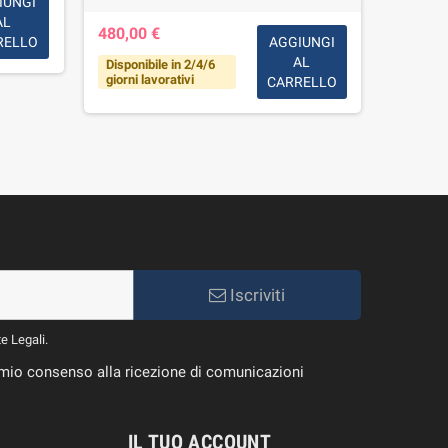
IUNGI
AL
480,00 €
235,00
RELLO
AGGIUNGI
AL
Disponibile in 2/4/6
Disponi
giorni lavorativi
CARRELLO
Iscriviti
te Legali.
il mio consenso alla ricezione di comunicazioni
IL TUO ACCOUNT