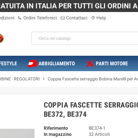
TUITA IN ITALIA PER TUTTI GLI ORDINI A 
dizioni
Ordini Telefonici
Contattaci
Help
help_outline
FESTYLE
ABBIGLIAMENTO
PARTI MOTORE
OBINE - REGOLATORI
chevron_right
Coppia Fascette serraggio Bobina Marelli per A
COPPIA FASCETTE SERRAGGIO
BE372, BE374
Riferimento
BE374-1
In magazzino
32 Articoli