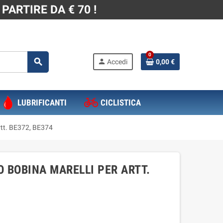
PARTIRE DA € 70 !
0
search
person
Accedi
0,00 €
LUBRIFICANTI
CICLISTICA
rtt. BE372, BE374
 BOBINA MARELLI PER ARTT.