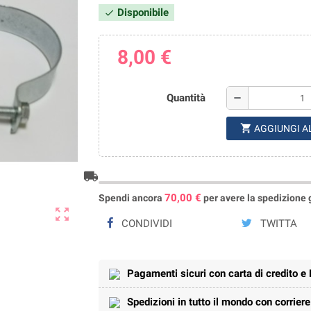
Disponibile
check
8,00 €
Quantità
remove
shopping_cart
AGGIUNGI A
local_shipping
70,00 €
Spendi ancora
per avere la spedizione gr
zoom_out_map
CONDIVIDI
TWITTA
Pagamenti sicuri con carta di credito e
Spedizioni in tutto il mondo con corrier