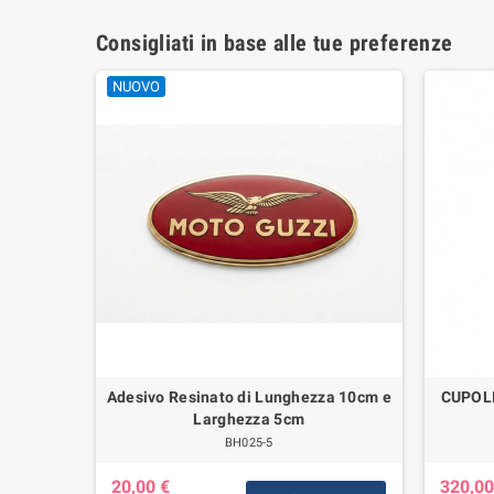
Consigliati in base alle tue preferenze
NUOVO
er Moto
Adesivo Resinato di Lunghezza 10cm e
CUPOL
00
Larghezza 5cm
BH025-5
20,00 €
320,00