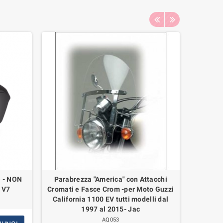
 - NON
Parabrezza "America" con Attacchi
Coppia 
 V7
Cromati e Fasce Crom -per Moto Guzzi
Comple
California 1100 EV tutti modelli dal
Sto
1997 al 2015- Jac
AQ053