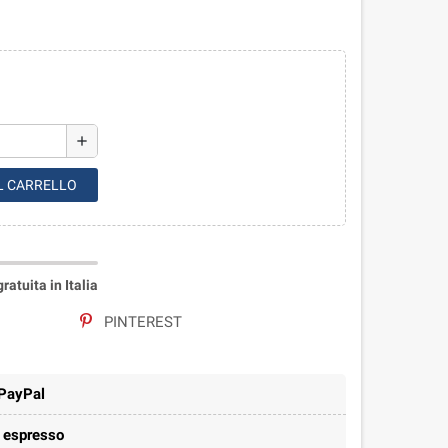
add
L CARRELLO
atuita in Italia
PINTEREST
 PayPal
e espresso