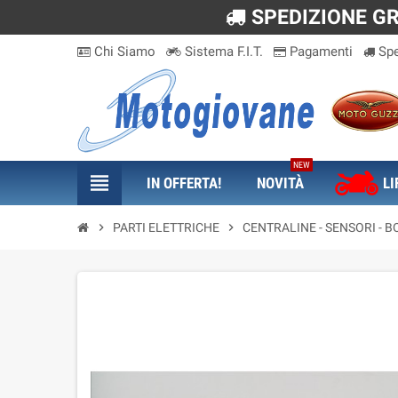
SPEDIZIONE GRA
Chi Siamo
Sistema F.I.T.
Pagamenti
Spe
NEW
view_headline
IN OFFERTA!
NOVITÀ
LI
chevron_right
PARTI ELETTRICHE
chevron_right
CENTRALINE - SENSORI - B