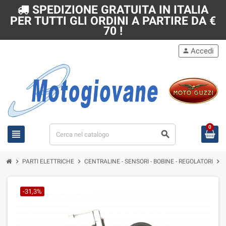
SPEDIZIONE GRATUITA IN ITALIA
PER TUTTI GLI ORDINI A PARTIRE DA €
70 !
Accedi
person
0
view_headline
search
chevron_right
chevron_right
chevron_right
PARTI ELETTRICHE
CENTRALINE - SENSORI - BOBINE - REGOLATORI
B
-31,3%