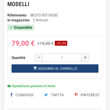
MODELLI
Riferimento
BE373 05716530
In magazzino
2 Articoli
Disponibile
check
79,00 €
115,00 €
-31,3%
Quantità
remove
add
shopping_cart
AGGIUNGI AL CARRELLO
Spedizione gratuita in Italia
local_shipping
CONDIVIDI
TWITTA
PINTEREST