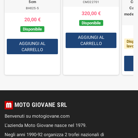
5cm
Cro
CM322701
Calif
BH025-5
320,00 €
modelli
20,00 €
Disponibile
Disponibile
AGGIUNGI AL
Dispon
AGGIUNGI AL
CARRELLO
lavorat
CARRELLO
MOTO GIOVANE SRL
Benvenuti su motogiovane.com
L'azienda Moto Giovane nasce nel 1979.
Negli anni 1990-92 organizza 2 trofei nazionali di