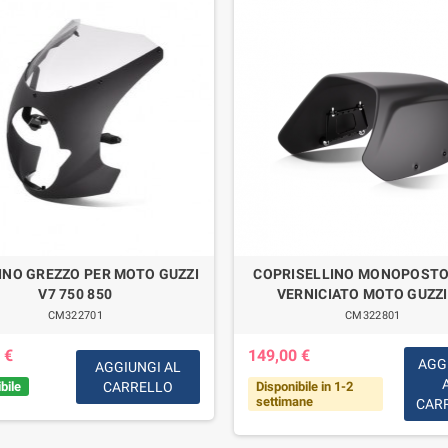
INO GREZZO PER MOTO GUZZI
COPRISELLINO MONOPOSTO
V7 750 850
VERNICIATO MOTO GUZZI
CM322701
CM322801
 €
149,00 €
AGG
AGGIUNGI AL
bile
CARRELLO
Disponibile in 1-2
settimane
CAR