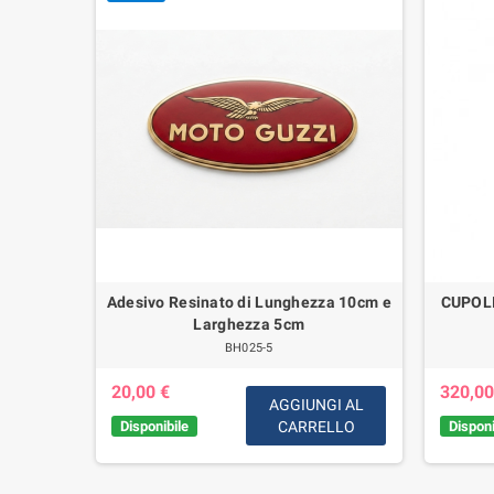
C/Tubo
Adesivo Resinato di Lunghezza 10cm e
CUPOL
Breva 750
Larghezza 5cm
 Special-
BH025-5
20,00 €
320,00
AGGIUNGI AL
Disponibile
CARRELLO
Disponi
IUNGI
AL