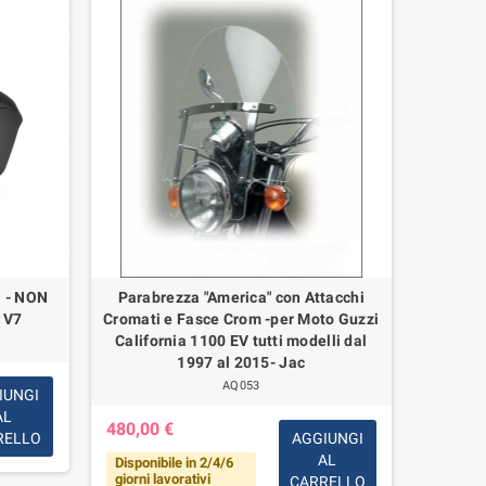
 - NON
Parabrezza "America" con Attacchi
Copp
 V7
Cromati e Fasce Crom -per Moto Guzzi
Bullone 
California 1100 EV tutti modelli dal
1997 al 2015- Jac
AQ053
IUNGI
AL
480,00 €
7,00 €
RELLO
AGGIUNGI
AL
Disponibile in 2/4/6
Disponi
giorni lavorativi
CARRELLO