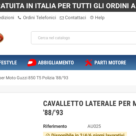
TUITA IN ITALIA PER TUTTI GLI ORDINI A 
dizioni
Ordini Telefonici
Contattaci
Help
help_outline
FESTYLE
ABBIGLIAMENTO
PARTI MOTORE
 per Moto Guzzi 850 T5 Polizia '88/'93
CAVALLETTO LATERALE PER M
'88/'93
Riferimento
AU025
Disponibile in 2/4/6 giorni lavorativi
block