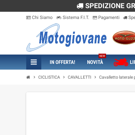
SPEDIZIONE GRA
Chi Siamo
Sistema F.I.T.
Pagamenti
Spe
NEW
view_headline
IN OFFERTA!
NOVITÀ
LI
chevron_right
CICLISTICA
chevron_right
CAVALLETTI
chevron_right
Cavalletto laterale