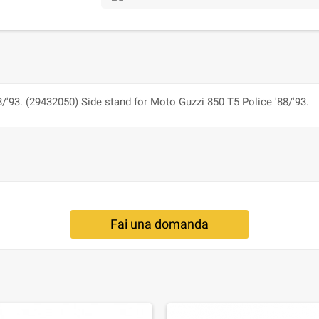
8/'93. (29432050) Side stand for Moto Guzzi 850 T5 Police '88/'93.
Fai una domanda