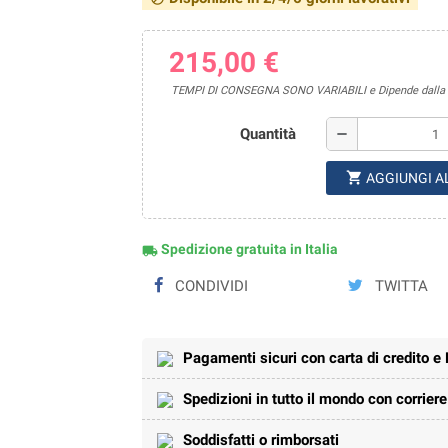
215,00 €
TEMPI DI CONSEGNA SONO VARIABILI e Dipende dalla di
Quantità
remove
shopping_cart
AGGIUNGI A
Spedizione gratuita in Italia
local_shipping
CONDIVIDI
TWITTA
Pagamenti sicuri con carta di credito e
Spedizioni in tutto il mondo con corrier
Soddisfatti o rimborsati