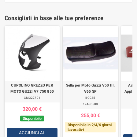
Consigliati in base alle tue preferenze
CUPOLINO GREZZO PER
Sella per Moto Guzzi V50 III,
Adesi
MOTO GUZZI V7 750 850
V65 SP
Applica
CM322701
BC025
19460580
320,00 €
255,00 €
Disponibile
Disponibile in 2/4/6 giorni
lavorativi
AGGIUNGI AL