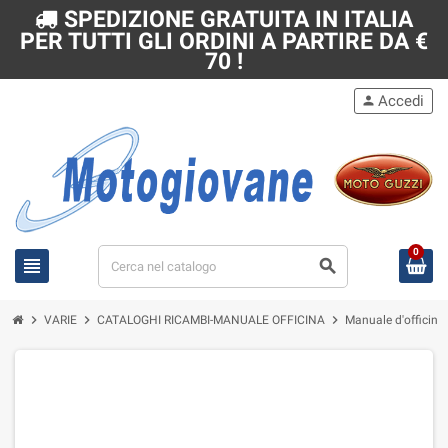
SPEDIZIONE GRATUITA IN ITALIA
PER TUTTI GLI ORDINI A PARTIRE DA €
70 !
Accedi
person
0
view_headline
search
chevron_right
chevron_right
chevron_right
VARIE
CATALOGHI RICAMBI-MANUALE OFFICINA
Manuale d'officina