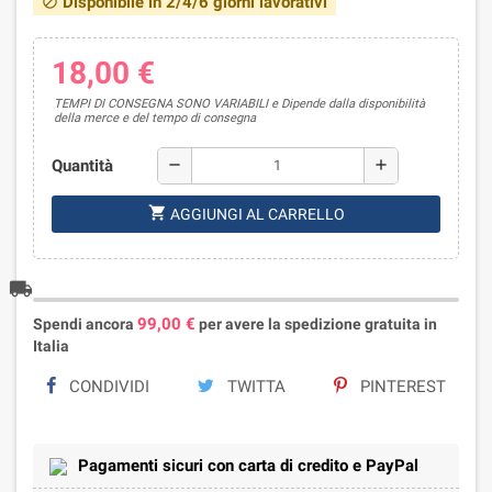
Disponibile in 2/4/6 giorni lavorativi
block
18,00 €
TEMPI DI CONSEGNA SONO VARIABILI e Dipende dalla disponibilità
della merce e del tempo di consegna
Quantità
remove
add
shopping_cart
AGGIUNGI AL CARRELLO
local_shipping
99,00 €
Spendi ancora
per avere la spedizione gratuita in
Italia
CONDIVIDI
TWITTA
PINTEREST
Pagamenti sicuri con carta di credito e PayPal