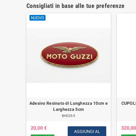
Consigliati in base alle tue preferenze
NUOVO
, V65 SP
Adesivo Resinato di Lunghezza 10cm e
CUPOL
Larghezza 5cm
BH025-5
20,00 €
320,00
IUNGI
AGGIUNGI AL