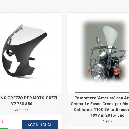
INO GREZZO PER MOTO GUZZI
Parabrezza "America" con At
V7 750 850
Cromati e Fasce Crom -per Mo
California 1100 EV tutti mode
CM322701
1997 al 2015- Jac
 €
AQ053
AGGIUNGI AL