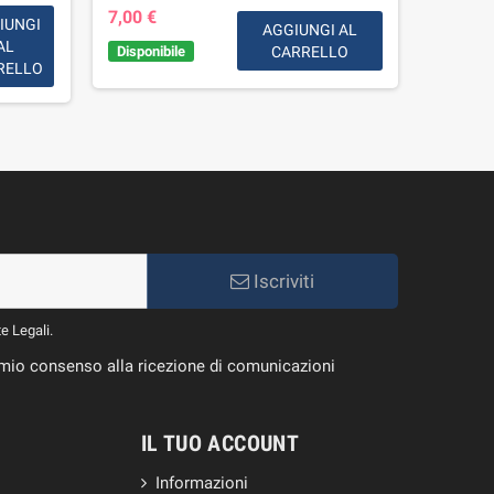
Disponib
7,00 €
settima
IUNGI
AGGIUNGI AL
AL
Disponibile
CARRELLO
RELLO
Iscriviti
te Legali.
il mio consenso alla ricezione di comunicazioni
IL TUO ACCOUNT
Informazioni