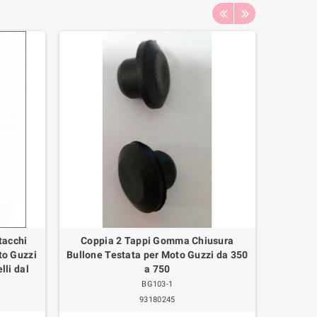
tacchi
Coppia 2 Tappi Gomma Chiusura
COPRI
to Guzzi
Bullone Testata per Moto Guzzi da 350
VER
lli dal
a 750
BG103-1
149,00
93180245