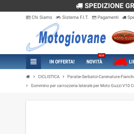
SPEDIZIONE GRA
Chi Siamo
Sistema F.I.T.
Pagamenti
Spe
NEW
view_headline
IN OFFERTA!
NOVITÀ
LI
chevron_right
CICLISTICA
chevron_right
Paratie-Serbatoi-Carenature-Fianche
chevron_right
Gommino per carrozzeria laterale per Moto Guzzi V10 C