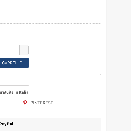
add
L CARRELLO
atuita in Italia
PINTEREST
 PayPal