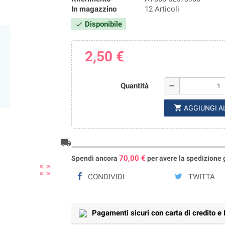
In magazzino
12 Articoli
Disponibile
check
2,50 €
Quantità
remove
shopping_cart
AGGIUNGI A
local_shipping
70,00 €
Spendi ancora
per avere la spedizione gr
zoom_out_map
CONDIVIDI
TWITTA
Pagamenti sicuri con carta di credito e