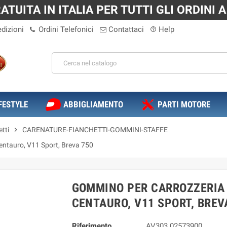
TUITA IN ITALIA PER TUTTI GLI ORDINI A 
dizioni
Ordini Telefonici
Contattaci
Help
help_outline
FESTYLE
ABBIGLIAMENTO
PARTI MOTORE
tti
chevron_right
CARENATURE-FIANCHETTI-GOMMINI-STAFFE
entauro, V11 Sport, Breva 750
GOMMINO PER CARROZZERIA 
CENTAURO, V11 SPORT, BREV
Riferimento
AV303 02573900