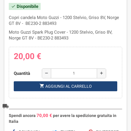
Disponibile
check
Copri candela Moto Guzzi - 1200 Stelvio, Griso 8V, Norge
GT 8V - BE230-2 883493
Moto Guzzi Spark Plug Cover - 1200 Stelvio, Griso 8V,
Norge GT 8V - BE230-2 883493
20,00 €
Quantità
remove
add
shopping_cart
AGGIUNGI AL CARRELLO
local_shipping
70,00 €
Spendi ancora
per avere la spedizione gratuita in
Italia