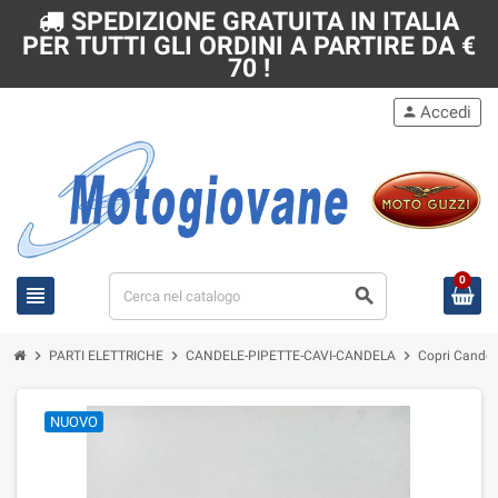
SPEDIZIONE GRATUITA IN ITALIA
PER TUTTI GLI ORDINI A PARTIRE DA €
70 !
Accedi
person
0
view_headline
search
chevron_right
chevron_right
chevron_right
PARTI ELETTRICHE
CANDELE-PIPETTE-CAVI-CANDELA
Copri Candela
NUOVO