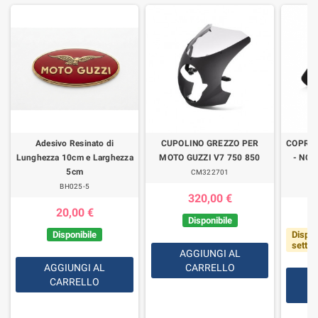
Adesivo Resinato di
CUPOLINO GREZZO PER
COPRI
Lunghezza 10cm e Larghezza
MOTO GUZZI V7 750 850
- NON
5cm
CM322701
BH025-5
320,00 €
20,00 €
Disponibile
Disponibile
Dispon
setti
AGGIUNGI AL
AGGIUNGI AL
CARRELLO
CARRELLO