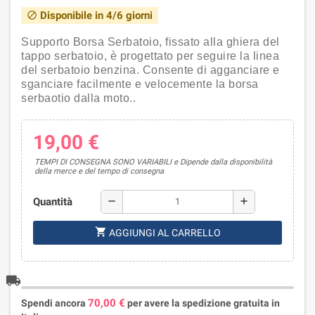
Disponibile in 4/6 giorni
block
Supporto Borsa Serbatoio, fissato alla ghiera del
tappo serbatoio, è progettato per seguire la linea
del serbatoio benzina. Consente di agganciare e
sganciare facilmente e velocemente la borsa
serbaotio dalla moto..
19,00 €
TEMPI DI CONSEGNA SONO VARIABILI e Dipende dalla disponibilità
della merce e del tempo di consegna
Quantità
remove
add
shopping_cart
AGGIUNGI AL CARRELLO
local_shipping
70,00 €
Spendi ancora
per avere la spedizione gratuita in