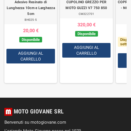
Adesivo Resinato di
CUPOLINO GREZZO PER
COPRI
Lunghezza 10cm e Larghezza
MOTO GUZZI V7 750 850
- NON
5cm
CM322701
BH025-5
320,00 €
20,00 €
Disponibile
Disponibile
Dispon
setti
AGGIUNGI AL
AGGIUNGI AL
CARRELLO
CARRELLO
MOTO GIOVANE SRL
Benvenuti su motogiovane.com