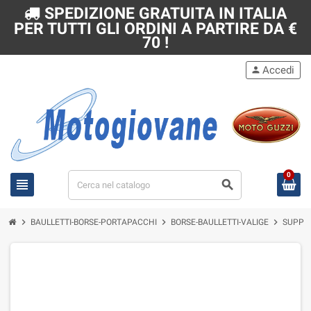
SPEDIZIONE GRATUITA IN ITALIA
PER TUTTI GLI ORDINI A PARTIRE DA €
70 !
Accedi
person
0
view_headline
search
chevron_right
chevron_right
chevron_right
BAULLETTI-BORSE-PORTAPACCHI
BORSE-BAULLETTI-VALIGE
SUPPOR