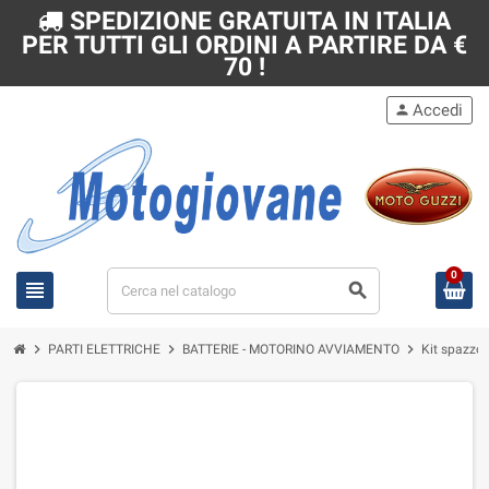
SPEDIZIONE GRATUITA IN ITALIA
PER TUTTI GLI ORDINI A PARTIRE DA €
70 !
Accedi
person
0
view_headline
search
chevron_right
chevron_right
chevron_right
PARTI ELETTRICHE
BATTERIE - MOTORINO AVVIAMENTO
Kit spazzol