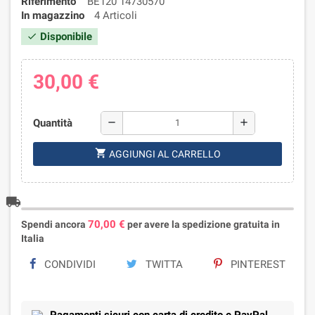
Riferimento
BE120 14730570
In magazzino
4 Articoli
Disponibile
check
30,00 €
Quantità
remove
add
shopping_cart
AGGIUNGI AL CARRELLO
local_shipping
70,00 €
Spendi ancora
per avere la spedizione gratuita in
Italia
CONDIVIDI
TWITTA
PINTEREST
Pagamenti sicuri con carta di credito e PayPal