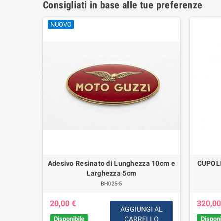
Consigliati in base alle tue preferenze
NUOVO
, V65 SP
Adesivo Resinato di Lunghezza 10cm e
CUPOL
Larghezza 5cm
BH025-5
20,00 €
320,00
IUNGI
AGGIUNGI AL
AL
Disponibile
CARRELLO
Disponi