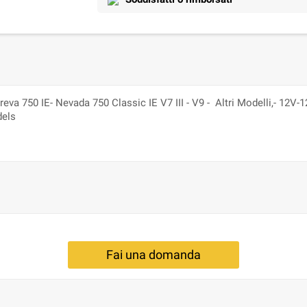
a 750 IE- Nevada 750 Classic IE V7 III - V9 - Altri Modelli,- 12
dels
Fai una domanda