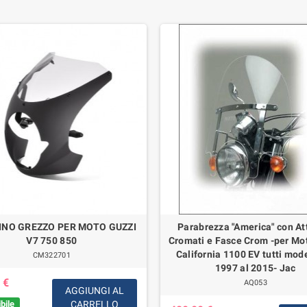
INO GREZZO PER MOTO GUZZI
Parabrezza "America" con At
V7 750 850
Cromati e Fasce Crom -per Mo
California 1100 EV tutti mode
CM322701
1997 al 2015- Jac
 €
AQ053
AGGIUNGI AL
bile
CARRELLO