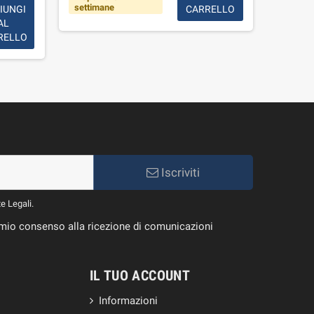
7,00 €
settimane
IUNGI
CARRELLO
AL
Disponi
RELLO
Iscriviti
te Legali.
il mio consenso alla ricezione di comunicazioni
IL TUO ACCOUNT
Informazioni