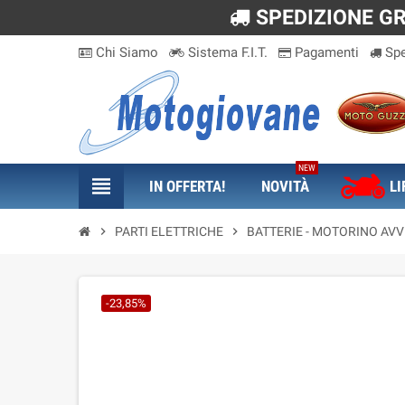
SPEDIZIONE GRA
Chi Siamo
Sistema F.I.T.
Pagamenti
Spe
NEW
view_headline
IN OFFERTA!
NOVITÀ
LI
chevron_right
PARTI ELETTRICHE
chevron_right
BATTERIE - MOTORINO AV
-23,85%