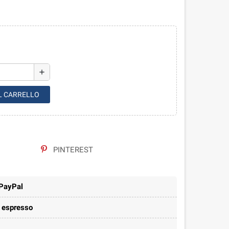
add
L CARRELLO
PINTEREST
 PayPal
e espresso