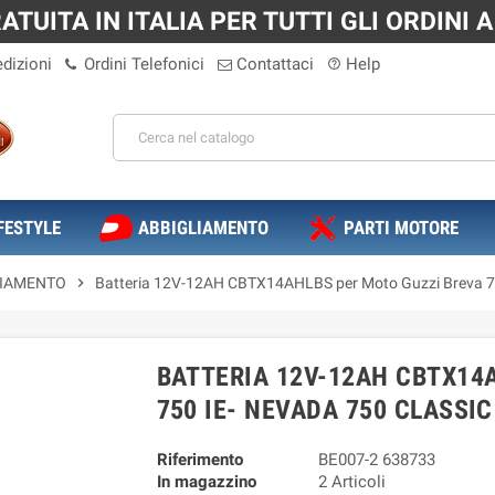
TUITA IN ITALIA PER TUTTI GLI ORDINI A 
dizioni
Ordini Telefonici
Contattaci
Help
help_outline
FESTYLE
ABBIGLIAMENTO
PARTI MOTORE
VIAMENTO
chevron_right
Batteria 12V-12AH CBTX14AHLBS per Moto Guzzi Breva 750 IE
BATTERIA 12V-12AH CBTX14
750 IE- NEVADA 750 CLASSIC I
Riferimento
BE007-2 638733
In magazzino
2 Articoli