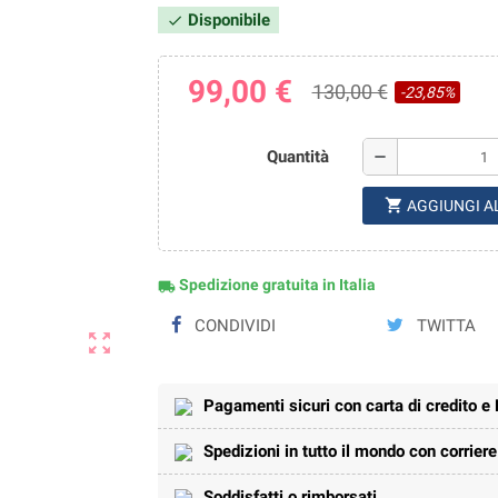
Disponibile
check
99,00 €
130,00 €
-23,85%
Quantità
remove
shopping_cart
AGGIUNGI A
Spedizione gratuita in Italia
local_shipping
CONDIVIDI
TWITTA
zoom_out_map
Pagamenti sicuri con carta di credito e
Spedizioni in tutto il mondo con corrier
Soddisfatti o rimborsati