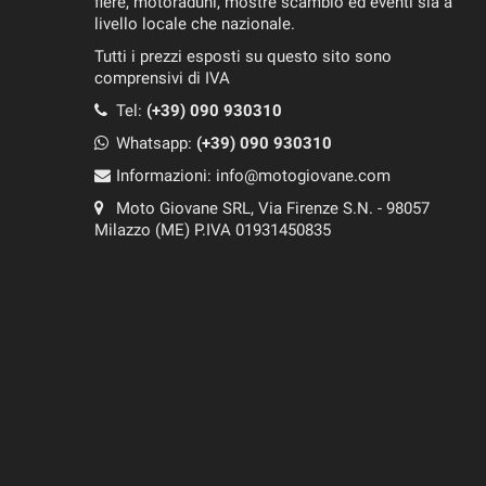
fiere, motoraduni, mostre scambio ed eventi sia a
livello locale che nazionale.
Tutti i prezzi esposti su questo sito sono
comprensivi di IVA
Tel:
(+39) 090 930310
Whatsapp:
(+39)
090 930310
Informazioni:
info@motogiovane.com
Moto Giovane SRL, Via Firenze S.N. - 98057
Milazzo (ME) P.IVA 01931450835