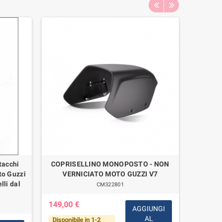
tacchi
COPRISELLINO MONOPOSTO - NON
Copp
to Guzzi
VERNICIATO MOTO GUZZI V7
Bullone 
lli dal
CM322801
149,00 €
AGGIUNGI
AL
Disponibile in 1-2