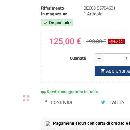
Riferimento
BE008 05704531
In magazzino
1 Articolo
Disponibile
check
125,00 €
190,00 €
-34,21%
Quantità
remove
shopping_cart
AGGIUNGI A
Spedizione gratuita in Italia
local_shipping
zoom_out_map
CONDIVIDI
TWITTA
Pagamenti sicuri con carta di credito e