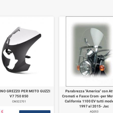
INO GREZZO PER MOTO GUZZI
Parabrezza "America" con At
V7 750 850
Cromati e Fasce Crom -per Mo
California 1100 EV tutti mode
CM322701
1997 al 2015- Jac
 €
AQ053