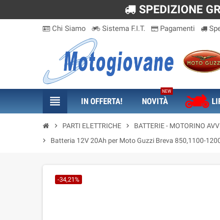
SPEDIZIONE GRA
Chi Siamo
Sistema F.I.T.
Pagamenti
Spe
NEW
view_headline
IN OFFERTA!
NOVITÀ
LI
chevron_right
PARTI ELETTRICHE
chevron_right
BATTERIE - MOTORINO AV
chevron_right
Batteria 12V 20Ah per Moto Guzzi Breva 850,1100-1200 
-34,21%