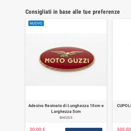
Consigliati in base alle tue preferenze
NUOVO
icazioni
Adesivo Resinato di Lunghezza 10cm e
CUPOL
elli
Larghezza 5cm
BH025-5
20,00 €
320,00