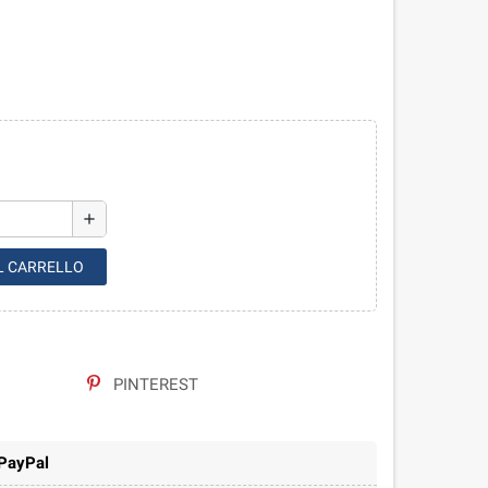
add
L CARRELLO
PINTEREST
 PayPal