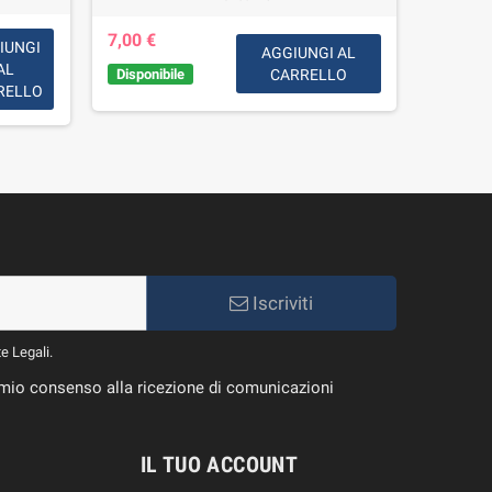
Disponib
7,00 €
settima
IUNGI
AGGIUNGI AL
AL
Disponibile
CARRELLO
RELLO
Iscriviti
te Legali.
il mio consenso alla ricezione di comunicazioni
IL TUO ACCOUNT