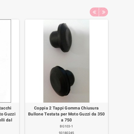
tacchi
Coppia 2 Tappi Gomma Chiusura
COPRI
to Guzzi
Bullone Testata per Moto Guzzi da 350
VER
lli dal
a 750
BG103-1
149,00
93180245