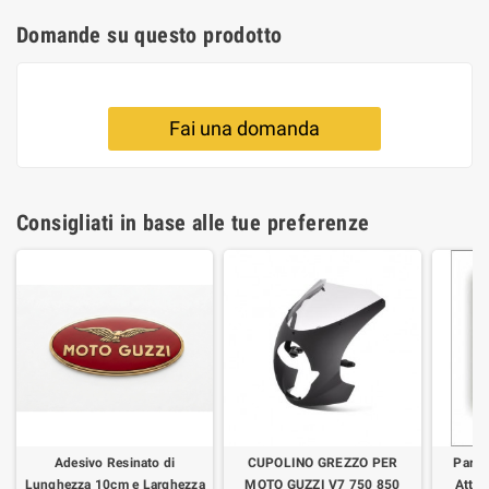
Domande su questo prodotto
Fai una domanda
Consigliati in base alle tue preferenze
Adesivo Resinato di
CUPOLINO GREZZO PER
Parab
Lunghezza 10cm e Larghezza
MOTO GUZZI V7 750 850
Attac