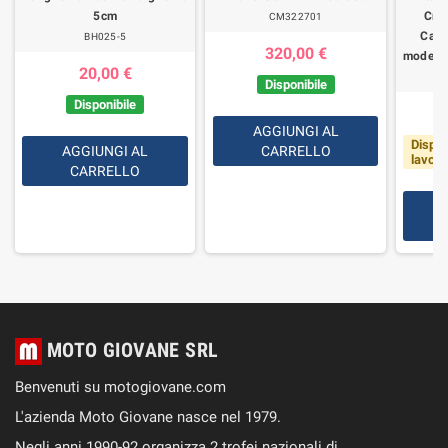
5cm
Cro
CM322701
Calif
BH025-5
320,00 €
modelli
20,00 €
Disponibile
Disponibile
AGGIUNGI AL
Dispon
AGGIUNGI AL
CARRELLO
lavorat
CARRELLO
MOTO GIOVANE SRL
Benvenuti su motogiovane.com
L'azienda Moto Giovane nasce nel 1979.
Negli anni 1990-92 organizza 2 trofei nazionali di