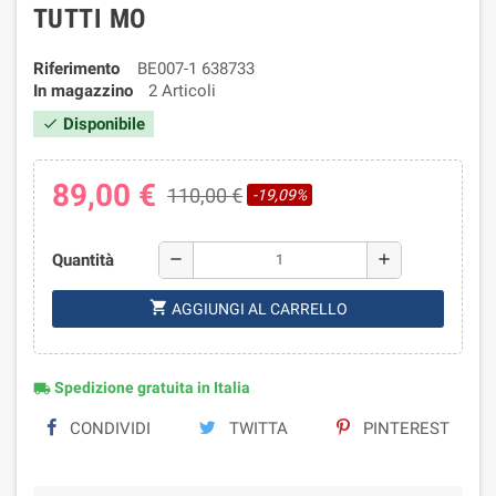
TUTTI MO
Riferimento
BE007-1 638733
In magazzino
2 Articoli
Disponibile
check
89,00 €
110,00 €
-19,09%
Quantità
remove
add
shopping_cart
AGGIUNGI AL CARRELLO
Spedizione gratuita in Italia
local_shipping
CONDIVIDI
TWITTA
PINTEREST