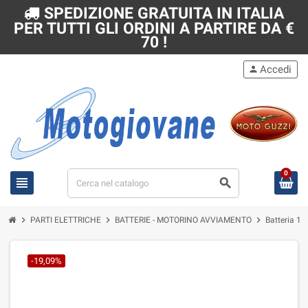
SPEDIZIONE GRATUITA IN ITALIA
PER TUTTI GLI ORDINI A PARTIRE DA €
70 !
Accedi
person
0
view_headline
search
chevron_right
chevron_right
chevron_right
PARTI ELETTRICHE
BATTERIE - MOTORINO AVVIAMENTO
Batteria 12
-19,09%