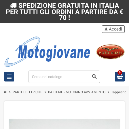
SPEDIZIONE GRATUITA IN ITALIA
PER TUTTI GLI ORDINI A PARTIRE DA €
70 !
Accedi
person
0
view_headline
search
chevron_right
chevron_right
chevron_right
PARTI ELETTRICHE
BATTERIE - MOTORINO AVVIAMENTO
Tappetino 