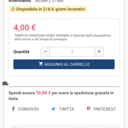
Riferimento
BE066-2 31588
Disponibile in 2/4/6 giorni lavorativi
block
4,00 €
TEMPI DI CONSEGNA SONO VARIABILI e Dipende dalla disponibilità
della merce e del tempo di consegna
Quantità
remove
add
shopping_cart
AGGIUNGI AL CARRELLO
local_shipping
70,00 €
Spendi ancora
per avere la spedizione gratuita in
Italia
CONDIVIDI
TWITTA
PINTEREST