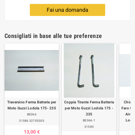
Fai una domanda
Consigliati in base alle tue preferenze
Traversino Ferma Batteria per
Coppia Tirante Ferma Batteria
Chiave
Moto Guzzi Lodola 175- 235
per Moto Guzzi Lodola 175 -
Faro ti
235
Airon
BE066
Lodo
BE066-1
31586 32705300
31585
13,00 €