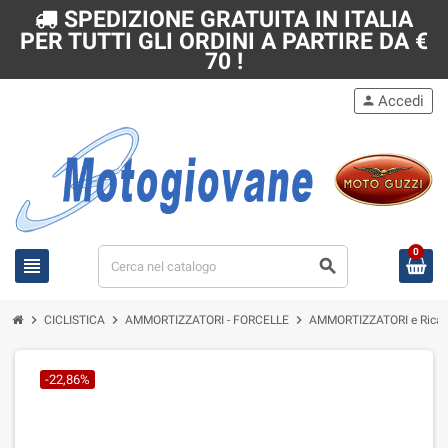
SPEDIZIONE GRATUITA IN ITALIA
PER TUTTI GLI ORDINI A PARTIRE DA €
70 !
Accedi
person
0
view_headline
search
chevron_right
chevron_right
chevron_right
CICLISTICA
AMMORTIZZATORI - FORCELLE
AMMORTIZZATORI e Rica
-22,86%