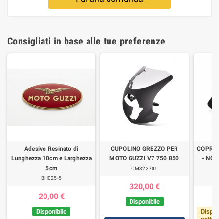
Consigliati in base alle tue preferenze
Adesivo Resinato di
CUPOLINO GREZZO PER
COPRI
Lunghezza 10cm e Larghezza
MOTO GUZZI V7 750 850
- NON
5cm
CM322701
BH025-5
320,00 €
20,00 €
Disponibile
Disponibile
Dispon
setti