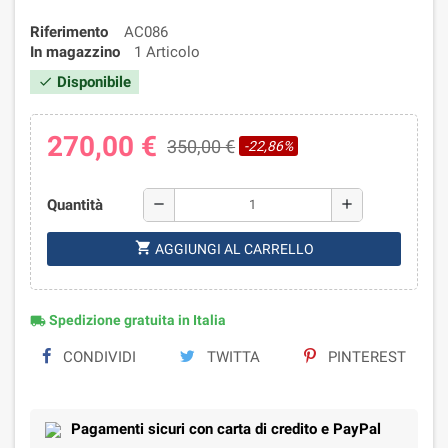
Riferimento
AC086
In magazzino
1 Articolo
Disponibile
check
270,00 €
350,00 €
-22,86%
Quantità
remove
add
shopping_cart
AGGIUNGI AL CARRELLO
Spedizione gratuita in Italia
local_shipping
CONDIVIDI
TWITTA
PINTEREST
Pagamenti sicuri con carta di credito e PayPal