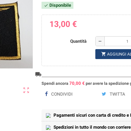
Disponibile
check
13,00 €
Quantità
remove
shopping_cart
AGGIUNGI A
local_shipping
70,00 €
Spendi ancora
per avere la spedizione gr
zoom_out_map
CONDIVIDI
TWITTA
Pagamenti sicuri con carta di credito e
Spedizioni in tutto il mondo con corrier