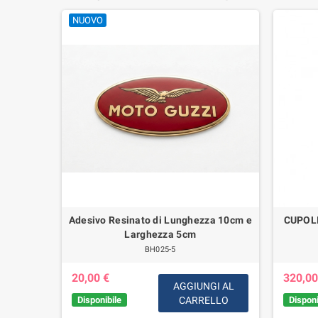
NUOVO
to Guzzi
Adesivo Resinato di Lunghezza 10cm e
CUPOL
militare,
Larghezza 5cm
BH025-5
20,00 €
320,00
AGGIUNGI AL
Disponibile
CARRELLO
Disponi
IUNGI