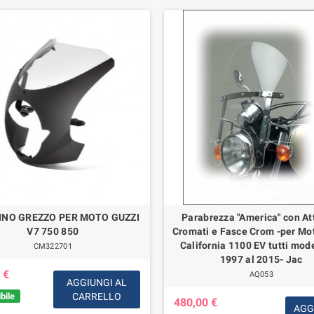
INO GREZZO PER MOTO GUZZI
Parabrezza "America" con At
V7 750 850
Cromati e Fasce Crom -per Mo
California 1100 EV tutti mode
CM322701
1997 al 2015- Jac
 €
AQ053
AGGIUNGI AL
bile
CARRELLO
480,00 €
AGG