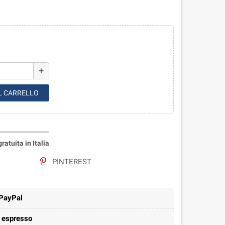
add
L CARRELLO
atuita in Italia
PINTEREST
 PayPal
e espresso