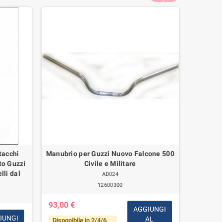
tacchi
Manubrio per Guzzi Nuovo Falcone 500
Copp
to Guzzi
Civile e Militare
Bullone 
lli dal
AD024
12600300
93,00 €
AGGIUNGI
7,00 €
IUNGI
AL
Disponibile in 2/4/6