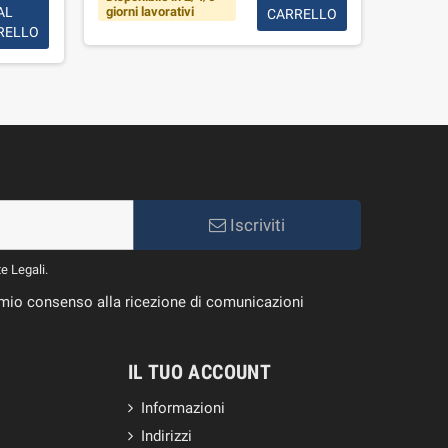
giorni lavorativi
AL
CARRELLO
Disponi
RELLO
Iscriviti
te Legali.
il mio consenso alla ricezione di comunicazioni
IL TUO ACCOUNT
Informazioni
Indirizzi