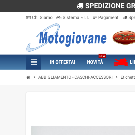
SPEDIZIONE GRA
Chi Siamo
Sistema F.I.T.
Pagamenti
Spe
NEW
view_headline
IN OFFERTA!
NOVITÀ
LI
chevron_right
ABBIGLIAMENTO - CASCHI-ACCESSORI
chevron_right
Etichet