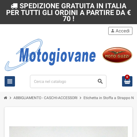
SPEDIZIONE GRATUITA IN ITALIA
PER TUTTI GLI ORDINI A PARTIRE DA €
70 !
Accedi
person
0
view_headline
search
chevron_right
chevron_right
ABBIGLIAMENTO - CASCHI-ACCESSORI
Etichetta in Stoffa a Strappo Ne