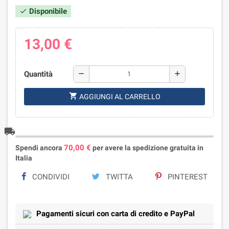
Disponibile
check
13,00 €
Quantità
remove
add
shopping_cart
AGGIUNGI AL CARRELLO
local_shipping
70,00 €
Spendi ancora
per avere la spedizione gratuita in
Italia
CONDIVIDI
TWITTA
PINTEREST
Pagamenti sicuri con carta di credito e PayPal