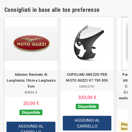
Consigliati in base alle tue preferenze
Adesivo Resinato di
CUPOLINO GREZZO PER
Parab
Lunghezza 10cm e Larghezza
MOTO GUZZI V7 750 850
Attac
5cm
Cro
CM322701
Calif
BH025-5
320,00 €
modelli
20,00 €
Disponibile
Disponibile
AGGIUNGI AL
Dispon
AGGIUNGI AL
CARRELLO
lavorat
CARRELLO